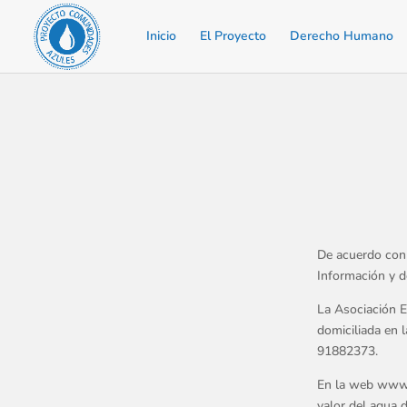
Inicio
El Proyecto
Derecho Humano
De acuerdo con e
Información y d
La Asociación 
domiciliada en 
91882373.
En la web www.p
valor del agua d