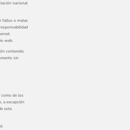
slación nacional
 fallos o malas
 responsabilidad
ernet.
tio web.
ión contenida
omento sin
í como de los
n, a excepción
de esta
el