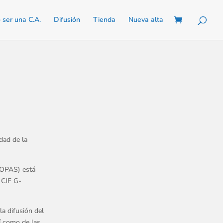
ser una C.A.
Difusión
Tienda
Nueva alta
edad de la
EOPAS) está
 CIF G-
a difusión del
sí como de las