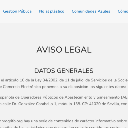
Gestión Pública
No al plástico
Comunidades Azules
Cómo 
AVISO LEGAL
DATOS GENERALES
l artículo 10 de la Ley 34/2002, de 11 de julio, de Servicios de la Soci
e Comercio Electrónico ponemos a su disposición los siguientes datos:
Española de Operadores Públicos de Abastecimiento y Saneamiento (A
la calle Dr. González Caraballo 1, módulo 138. CP: 41020 de Sevilla, con
rogrifo.org hay una serie de contenidos de carácter informativo sobre l
e grifo, de las actividades que desarrollan en este sentido los socios, a