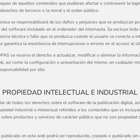
oqueo de aquellos contenidos que pudieran afectar o contravenir la legi
 derechos de terceros o la moral y el orden público.
esa se responsabilizará de los daños y perjuicios que se produzcan por
 del software instalado en el ordenador del internauta. Se excluye toda
dencia técnica o fallo que se produzca cuando el usuario se conecte a int
 garantiza la inexistencia de interrupciones o errores en el acceso al si
AS se reserva el derecho a actualizar, modificar o eliminar la informac
b, así como la configuración o presentación del mismo, en cualquier m
esponsabilidad por ello.
PROPIEDAD INTELECTUAL E INDUSTRIAL
ar de todos los derechos sobre el software de la publicación digital, as
piedad industrial e intelectual referidos a los contenidos que se incluya
 sobre productos y servicios de carácter público que no son propiedad 
 publicado en esta web podrá ser reproducido, copiado o publicado sin 