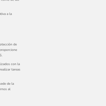
tiva a la
rotección de
 proporcione
S.
lizados con la
realizar tareas
sede de la
irnos al