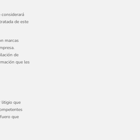
e considerará
ratada de este
on marcas
empresa.
ilación de
ormación que les
litigio que
 competentes
 fuero que